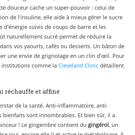
tte douceur cache un super-pouvoir : celui de
ion de l'insuline, elle aide à mieux gérer le sucre
cs d'énergie suivis de coups de barre et les
oût naturellement sucré permet de réduire la
 dans vos yaourts, cafés ou desserts. Un bâton de
 une envie de grignotage en un clin d'œil. Pour
es institutions comme la
Cleveland Clinic
détaillent
i réchauffe et affine
star de la santé. Anti-inflammatoire, anti-
bienfaits sont innombrables. Et bien sûr, il a
minceur ! Le gingembre contient du
gingérol
, un
 (oui, encore elle !) et active le métabolisme. Il